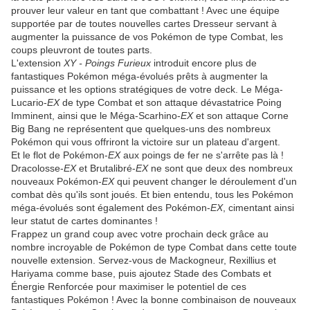
prouver leur valeur en tant que combattant ! Avec une équipe
supportée par de toutes nouvelles cartes Dresseur servant à
augmenter la puissance de vos Pokémon de type Combat, les
coups pleuvront de toutes parts.
L'extension
XY - Poings Furieux
introduit encore plus de
fantastiques Pokémon méga-évolués prêts à augmenter la
puissance et les options stratégiques de votre deck. Le Méga-
Lucario-
EX
de type Combat et son attaque dévastatrice Poing
Imminent, ainsi que le Méga-Scarhino-
EX
et son attaque Corne
Big Bang ne représentent que quelques-uns des nombreux
Pokémon qui vous offriront la victoire sur un plateau d'argent.
Et le flot de Pokémon-
EX
aux poings de fer ne s'arrête pas là !
Dracolosse-
EX
et Brutalibré-
EX
ne sont que deux des nombreux
nouveaux Pokémon-
EX
qui peuvent changer le déroulement d'un
combat dès qu'ils sont joués. Et bien entendu, tous les Pokémon
méga-évolués sont également des Pokémon-
EX
, cimentant ainsi
leur statut de cartes dominantes !
Frappez un grand coup avec votre prochain deck grâce au
nombre incroyable de Pokémon de type Combat dans cette toute
nouvelle extension. Servez-vous de Mackogneur, Rexillius et
Hariyama comme base, puis ajoutez Stade des Combats et
Énergie Renforcée pour maximiser le potentiel de ces
fantastiques Pokémon ! Avec la bonne combinaison de nouveaux