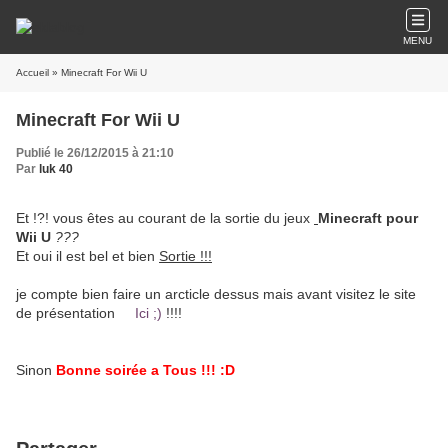
MENU
Accueil
» Minecraft For Wii U
Minecraft For Wii U
Publié le 26/12/2015 à 21:10
Par
luk 40
Et !?! vous êtes au courant de la sortie du jeux
Minecraft pour
Wii U
???
Et oui il est bel et bien
Sortie !!!
je compte bien faire un arcticle dessus mais avant visitez le site
de présentation
Ici ;)
!!!!
Sinon
Bonne soirée a
Tous !!! :D