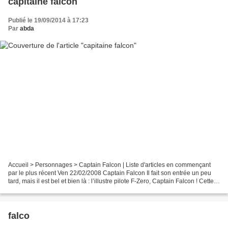
capitaine falcon
Publié le 19/09/2014 à 17:23
Par
abda
Accueil > Personnages > Captain Falcon | Liste d'articles en commençant
par le plus récent Ven 22/02/2008 Captain Falcon Il fait son entrée un peu
tard, mais il est bel et bien là : l’illustre pilote F-Zero, Captain Falcon ! Cette
fois, il est venu avec...
falco