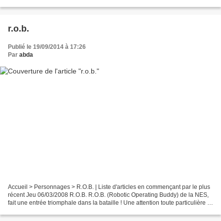
avec un affichage à cristaux liquides,...
r.o.b.
Publié le 19/09/2014 à 17:26
Par
abda
Accueil > Personnages > R.O.B. | Liste d'articles en commençant par le plus
récent Jeu 06/03/2008 R.O.B. R.O.B. (Robotic Operating Buddy) de la NES,
fait une entrée triomphale dans la bataille ! Une attention toute particulière a
été apportée à son design,...