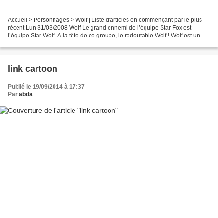
Accueil > Personnages > Wolf | Liste d'articles en commençant par le plus
récent Lun 31/03/2008 Wolf Le grand ennemi de l’équipe Star Fox est
l’équipe Star Wolf. A la tête de ce groupe, le redoutable Wolf ! Wolf est un
personnage féroce, utilisant ses...
link cartoon
Publié le 19/09/2014 à 17:37
Par
abda