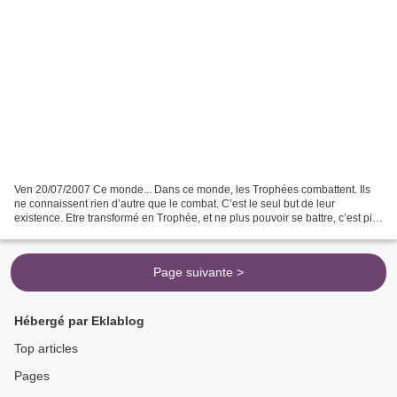
Ven 20/07/2007 Ce monde... Dans ce monde, les Trophées combattent. Ils
ne connaissent rien d’autre que le combat. C’est le seul but de leur
existence. Etre transformé en Trophée, et ne plus pouvoir se battre, c’est pire
que la défaite. Telles sont les...
Page suivante >
Hébergé par Eklablog
Top articles
Pages