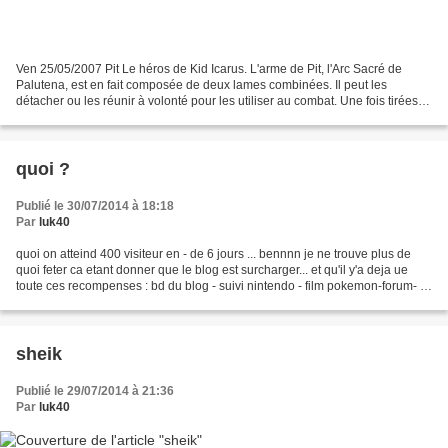
Ven 25/05/2007 Pit Le héros de Kid Icarus. L'arme de Pit, l'Arc Sacré de
Palutena, est en fait composée de deux lames combinées. Il peut les
détacher ou les réunir à volonté pour les utiliser au combat. Une fois tirées,
les flèches de Pit forment comme...
quoi ?
Publié le 30/07/2014 à 18:18
Par
luk40
quoi on atteind 400 visiteur en - de 6 jours ... bennnn je ne trouve plus de
quoi feter ca etant donner que le blog est surcharger... et qu'il y'a deja ue
toute ces recompenses : bd du blog - suivi nintendo - film pokemon-forum- la
totaliter de la rubrique...
sheik
Publié le 29/07/2014 à 21:36
Par
luk40