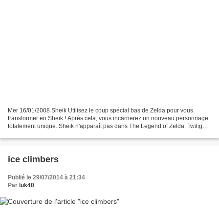
Mer 16/01/2008 Sheik Utilisez le coup spécial bas de Zelda pour vous
transformer en Sheik ! Après cela, vous incarnerez un nouveau personnage
totalement unique. Sheik n'apparaît pas dans The Legend of Zelda: Twilight
Princess, mais nous l'avons modélisé...
ice climbers
Publié le 29/07/2014 à 21:34
Par
luk40