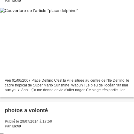
Par
luk40
Ven 01/06/2007 Place Delfino C'est la ville située au centre de l'Ile Delfino, le
cadre tropical de Super Mario Sunshine. Waouh ! Le bleu de l'océan fait mal
aux yeux. Ahh... Ça me donne envie d'aller nager. Ce stage très particulier
survole l'île. Volez...
photos a volonté
Publié le 29/07/2014 à 17:50
Par
luk40