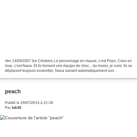
Ven 14/09/2007 Ice Climbers Le personnage en mauve, c’est Popo. Celui en
rose, c’est Nana. Et ils forment une équipe de choc... du moins, je crois. Ils se
déplacent toujours ensemble, Nana suivant automatiquement son
partenaire. Ils se protègent l’un...
peach
Publié le 29/07/2014 à 21:30
Par
luk40